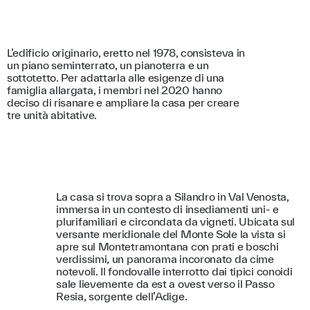
L’edificio originario, eretto nel 1978, consisteva in
un piano seminterrato, un pianoterra e un
sottotetto. Per adattarla alle esigenze di una
famiglia allargata, i membri nel 2020 hanno
deciso di risanare e ampliare la casa per creare
tre unità abitative.
La casa si trova sopra a Silandro in Val Venosta,
immersa in un contesto di insediamenti uni- e
plurifamiliari e circondata da vigneti. Ubicata sul
versante meridionale del Monte Sole la vista si
apre sul Montetramontana con prati e boschi
verdissimi, un panorama incoronato da cime
notevoli. Il fondovalle interrotto dai tipici conoidi
sale lievemente da est a ovest verso il Passo
Resia, sorgente dell’Adige.