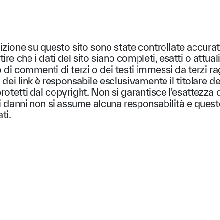
izione su questo sito sono state controllate accu
re che i dati del sito siano completi, esatti o attu
 di commenti di terzi o dei testi immessi da terzi rag
 dei link è responsabile esclusivamente il titolare del r
otetti dal copyright. Non si garantisce l'esattezza d
li danni non si assume alcuna responsabilità e questo
ti.