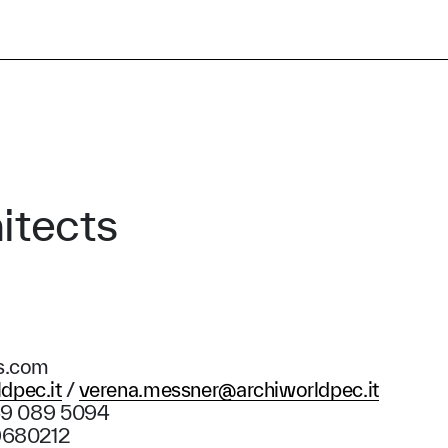
itects
s.com
dpec.it
/
verena.messner
@
archiworldpec.it
349 089 5094
19680212