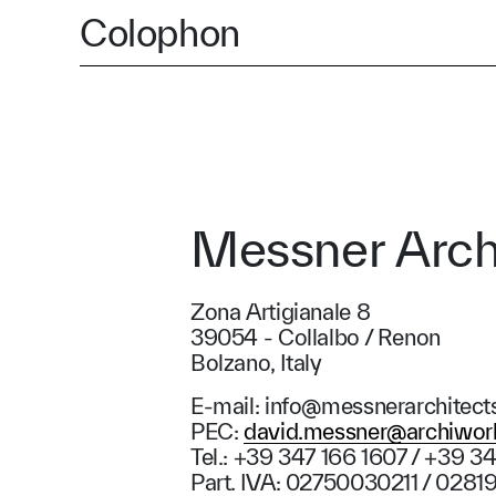
Colophon
Messner Arch
Zona Artigianale 8
39054 - Collalbo / Renon
Bolzano, Italy
E-mail: info
@
messnerarchitect
PEC:
david.messner
@
archiworl
Tel.: +39 347 166 1607 / +39 
Part. IVA: 02750030211 / 028